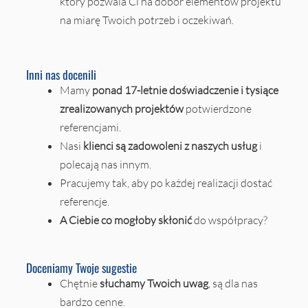
który pozwala Ci na dobór elementów projektu
na miarę Twoich potrzeb i oczekiwań.
Inni nas docenili
Mamy
ponad 17-letnie doświadczenie i tysiące
zrealizowanych projektów
potwierdzone
referencjami.
Nasi
klienci są zadowoleni z naszych usług
i
polecają nas innym.
Pracujemy tak, aby po każdej realizacji dostać
referencje.
A Ciebie co mogłoby skłonić
do współpracy?
Doceniamy Twoje sugestie
Chętnie
słuchamy Twoich uwag
, są dla nas
bardzo cenne.