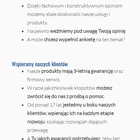
Dzięki fachowym i konstruktywnym opiniom
możemy stale doskonalić nasze usługi i
produkty.
Na pewno
weźmiemy pod uwagę Twoją opinię
.
A może
chcesz wypełnić ankietę
na ten temat?
Wspieramy naszych klientów
Nasze
produkty mają 3-letnią gwarancję
oraz
firmowy serwis.
W razie jakichkolwiek kłopotów
możesz
zwrócić się do nas z prośbą o pomoc
.
Od ponad 17 lat
jesteśmy u boku naszych
klientów, wpierając ich na każdym etapie
rozwoju
, szukając rozwiązań dających
przewagę.
A
Ty jakich gwarancji potrzebujesz
, żeby bez