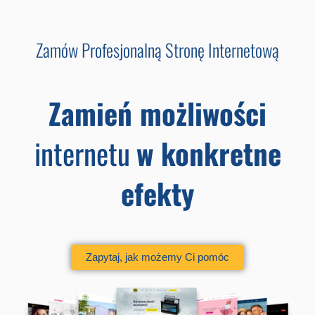
Przejdź
do
Zamów Profesjonalną Stronę Internetową
treści
Zamień możliwości
internetu
w konkretne
efekty
Zapytaj, jak możemy Ci pomóc