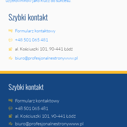
użytkowników jako klucz do sukcesu.
Szybki kontakt
Formularz kontaktowy
+48 501 065 481
al. Kościuszki 101, 90-441 Łódź
biuro@profesjonalnestronywww.pl
Szybki kontakt
Formularz kontaktowy
+48 501 065 481
al. Kościuszki 101, 90-441 Łódź
biuro@profesjonalnestronywww.pl