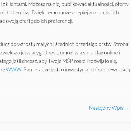
i z klientami. Możesz na niej publikować aktualności, oferty
swoich klientów. Dzięki temu możesz lepiej zrozumieć ich
ć swoją ofertę do ich preferencji.
klucz do wzrostu małych i średnich przedsiębiorstw. Strona
zwiększa jej wiarygodność, umożliwia sprzedaż online i
latego jeśli chcesz, aby Twoje MŚP rosło i rozwijało się,
onę
WWW
. Pamiętaj, że jest to inwestycja, która z pewnością
Następny Wpis
→