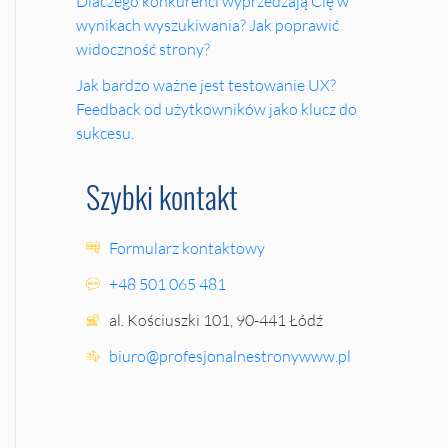
Dlaczego konkurenci wyprzedzają Cię w
wynikach wyszukiwania? Jak poprawić
widoczność strony?
Jak bardzo ważne jest testowanie UX?
Feedback od użytkowników jako klucz do
sukcesu.
Szybki kontakt
Formularz kontaktowy
+48 501 065 481
al. Kościuszki 101, 90-441 Łódź
biuro@profesjonalnestronywww.pl