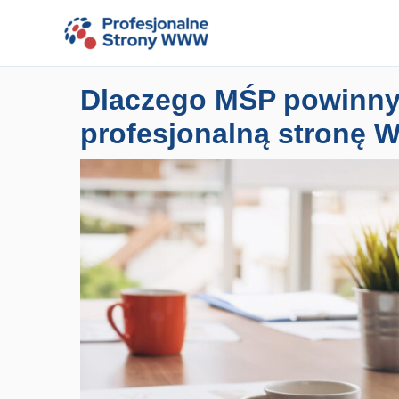
Przejdź
do
treści
Dlaczego MŚP powinny
profesjonalną stron