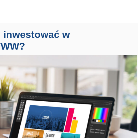
 inwestować w
ę WWW?