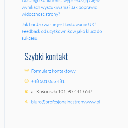
Dlaczego konkurenci wyprzedzają Cię w
wynikach wyszukiwania? Jak poprawić
widoczność strony?
Jak bardzo ważne jest testowanie UX?
Feedback od użytkowników jako klucz do
sukcesu.
Szybki kontakt
Formularz kontaktowy
+48 501 065 481
al. Kościuszki 101, 90-441 Łódź
biuro@profesjonalnestronywww.pl