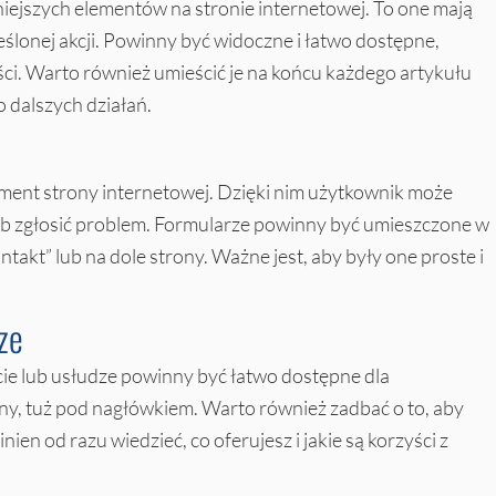
żniejszych elementów na stronie internetowej. To one mają
eślonej akcji. Powinny być widoczne i łatwo dostępne,
zęści. Warto również umieścić je na końcu każdego artykułu
 dalszych działań.
ment strony internetowej. Dzięki nim użytkownik może
lub zgłosić problem. Formularze powinny być umieszczone w
akt” lub na dole strony. Ważne jest, aby były one proste i
ze
e lub usłudze powinny być łatwo dostępne dla
rony, tuż pod nagłówkiem. Warto również zadbać o to, aby
ien od razu wiedzieć, co oferujesz i jakie są korzyści z