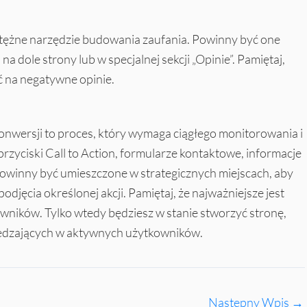
otężne narzędzie budowania zaufania. Powinny być one
 dole strony lub w specjalnej sekcji „Opinie”. Pamiętaj,
ć na negatywne opinie.
onwersji to proces, który wymaga ciągłego monitorowania i
rzyciski Call to Action, formularze kontaktowe, informacje
, powinny być umieszczone w strategicznych miejscach, aby
djęcia określonej akcji. Pamiętaj, że najważniejsze jest
wników. Tylko wtedy będziesz w stanie stworzyć stronę,
dwiedzających w aktywnych użytkowników.
Następny Wpis
→