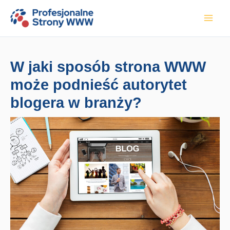
Przejdź
do
treści
W jaki sposób strona WWW
może podnieść autorytet
blogera w branży?